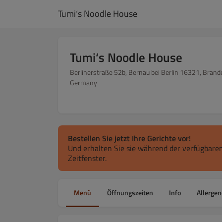
Tumi‘s Noodle House
Tumi‘s Noodle House
Berlinerstraße 52b, Bernau bei Berlin 16321, Brand
Germany
Bestellen Sie jetzt Ihre Gerichte vor!
Und erhalten Sie sie während der verfügbaren
Zeitfenster.
Menü
Öffnungszeiten
Info
Allergen