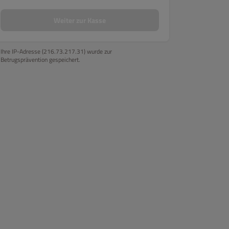
Nigiri
Sashimi
Inside out Rolls
Panierte Mini Rolls
Pani
Weiter zur Kasse
Ihre IP-Adresse (216.73.217.31) wurde zur
Betrugsprävention gespeichert.