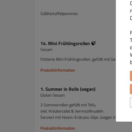
SüßKartoffelpommes
T
14. Mini Frühlingsrollen 🍃
Sesam
frittierte Mini Frühlingsrollen, gefüllt mit Gemüse, 
Produktinformation
1. Summer in Rolls (vegan)
Gluten Sesam
2 Sommerrollen gefüllt mit Tofu,
viet. Kräutersalat & Vermicellinudeln.
Serviert mit Hoisin-Erdnuss-Dips. (vegan möglich)
Produktinformation