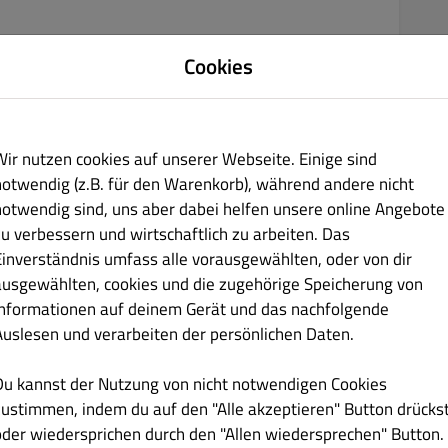
Cookies
€ 5.00
Wir nutzen cookies auf unserer Webseite. Einige sind
notwendig (z.B. für den Warenkorb), während andere nicht
notwendig sind, uns aber dabei helfen unsere online Angebote
zu verbessern und wirtschaftlich zu arbeiten. Das
Einverständnis umfass alle vorausgewählten, oder von dir
ausgewählten, cookies und die zugehörige Speicherung von
€ 7.00
Informationen auf deinem Gerät und das nachfolgende
Auslesen und verarbeiten der persönlichen Daten.
nnudeln, Rindfleich, Frülingsziebeln, Koriander, Sojasprossen.
Du kannst der Nutzung von nicht notwendigen Cookies
zustimmen, indem du auf den "Alle akzeptieren" Button drücks
oder wiedersprichen durch den "Allen wiedersprechen" Button.
€ 4.50