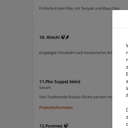
Frittierte Enoki Pilze, mit Teriyaki und Mayo Dips
10. Kimchi 🍃🌶️
eingelegte Chinakohl nach koreanischer Art
11.Pho Suppe( klein)
Sesam
Viet-Traditionelle Kräuter-Brühe serviert mit Reisbah
Produktinformation
12.Pommes 🍃